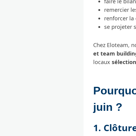
faire le bil
remercier l
renforcer la
se projeter 
Chez Eloteam, n
et team buildin
locaux
sélectio
Pourquo
juin ?
1. Clôtur