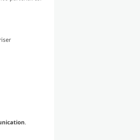
riser
unication
.