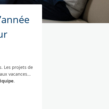
d’année
ur
. Les projets de
 aux vacances…
équipe
.