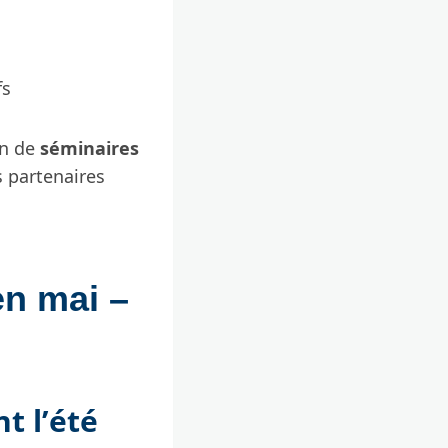
fs
on de
séminaires
s partenaires
en mai –
t l’été