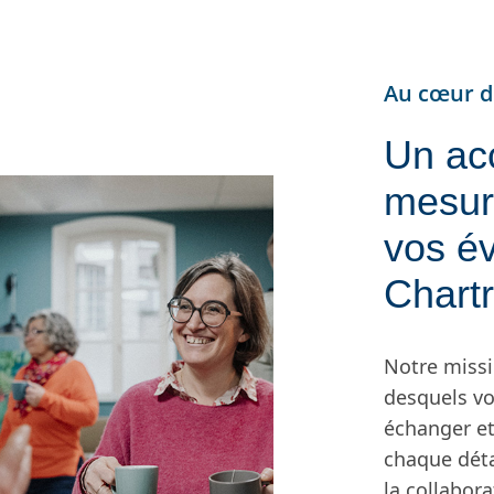
Au cœur d
Un ac
mesure
vos é
Chart
Notre missi
desquels vo
échanger et
chaque déta
la collabora