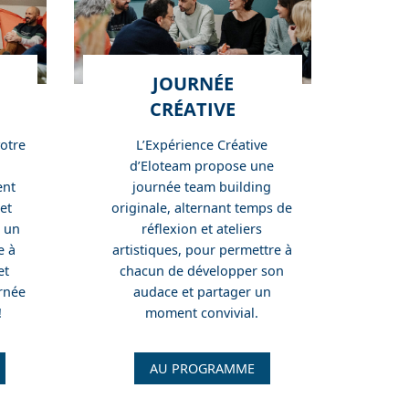
JOURNÉE
CRÉATIVE
votre
L’Expérience Créative
d’Eloteam propose une
ent
journée team building
 et
originale, alternant temps de
s un
réflexion et ateliers
e à
artistiques, pour permettre à
et
chacun de développer son
urnée
audace et partager un
!
moment convivial.
J
AU PROGRAMME
o