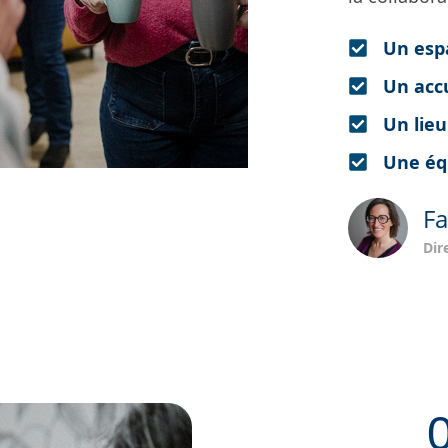
Un esp
Un accu
Un lie
Une équ
Fa
Dir
0