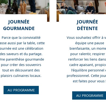
JOURNÉE
JOURNÉE
GOURMANDE
DÉTENTE
Parce que la convivialité
Vous souhaitez offrir à 
asse aussi par la table, cette
équipe une pause
journée est une célébration
bienfaisante, un mom
des saveurs et du partage.
pour ralentir, respirer
Une parenthèse gourmande
renforcer les liens dan
pour créer des souvenirs
cadre apaisant, propic
tout en découvrant des
l’équilibre personnel 
plaisirs culinaires locaux.
professionnel. Cette jo
est faites pour vous 
J
AU PROGRAMME
o
J
AU PROGRAMME
u
o