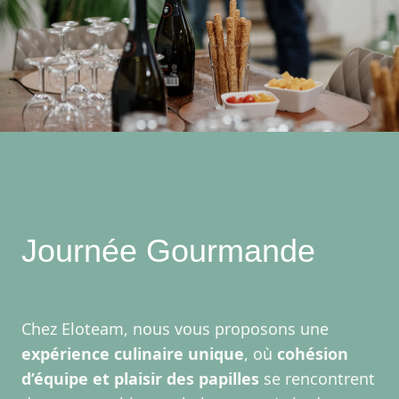
Journée Gourmande
Chez Eloteam, nous vous proposons une
expérience culinaire unique
, où
cohésion
d’équipe et plaisir des papilles
se rencontrent