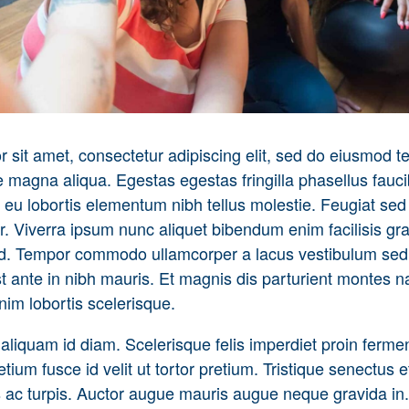
 sit amet, consectetur adipiscing elit, sed do eiusmod t
re magna aliqua. Egestas egestas fringilla phasellus fauc
 eu lobortis elementum nibh tellus molestie. Feugiat sed
r. Viverra ipsum nunc aliquet bibendum enim facilisis gra
 id. Tempor commodo ullamcorper a lacus vestibulum sed
t ante in nibh mauris. Et magnis dis parturient montes na
im lobortis scelerisque.
 aliquam id diam. Scelerisque felis imperdiet proin ferme
etium fusce id velit ut tortor pretium. Tristique senectus e
ac turpis. Auctor augue mauris augue neque gravida in