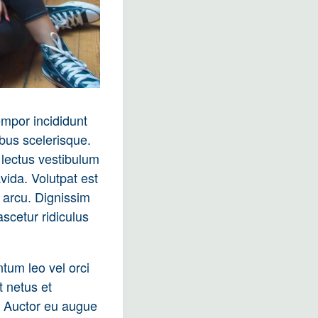
empor incididunt
ibus scelerisque.
 lectus vestibulum
vida. Volutpat est
 arcu. Dignissim
scetur ridiculus
ntum leo vel orci
t netus et
. Auctor eu augue