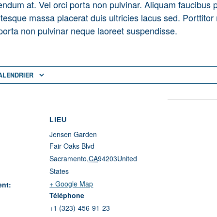
bendum at. Vel orci porta non pulvinar. Aliquam faucibus 
tesque massa placerat duis ultricies lacus sed. Porttito
 porta non pulvinar neque laoreet suspendisse.
ALENDRIER
LIEU
Jensen Garden
Fair Oaks Blvd
Sacramento
,
CA
94203
United
States
+ Google Map
ent:
Téléphone
+1 (323)-456-91-23