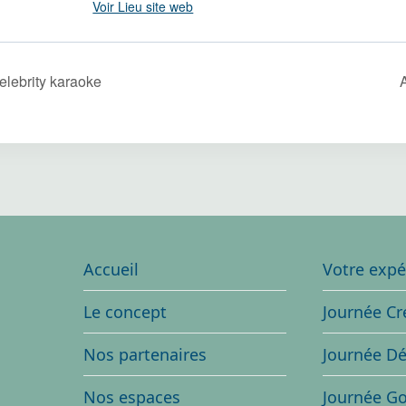
Voir Lieu site web
elebrity karaoke
Accueil
Votre expé
Le concept
Journée Cr
Nos partenaires
Journée D
Nos espaces
Journée G