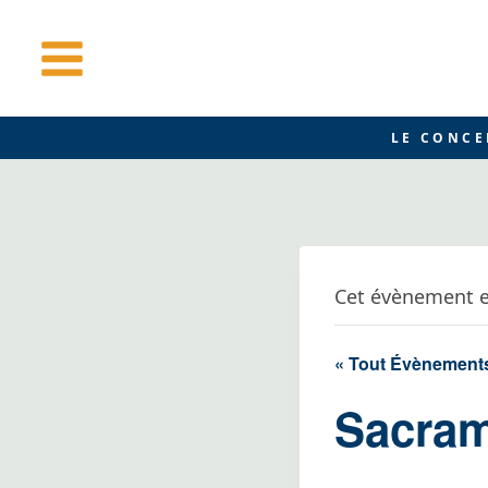
Aller
au
contenu
LE CONCE
Cet évènement e
« Tout Évènement
Sacram