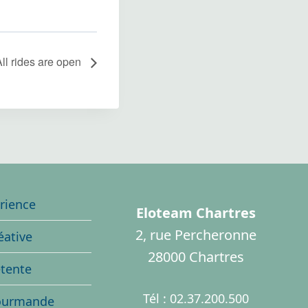
All rides are open
rience
Eloteam Chartres
2, rue Percheronne
éative
28000 Chartres
étente
Tél : 02.37.200.500
ourmande