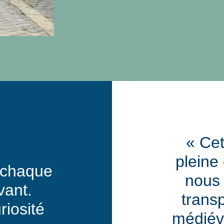
« Cet
pleine
 chaque
nous 
vant.
trans
riosité
médiéva