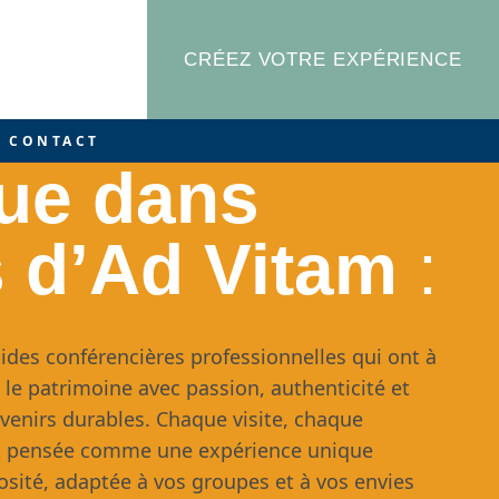
CRÉEZ VOTRE EXPÉRIENCE
CONTACT
ue dans
s d’Ad Vitam
:
uides conférencières professionnelles qui ont à
et le patrimoine avec passion, authenticité et
uvenirs durables. Chaque visite, chaque
st pensée comme une expérience unique
osité, adaptée à vos groupes et à vos envies