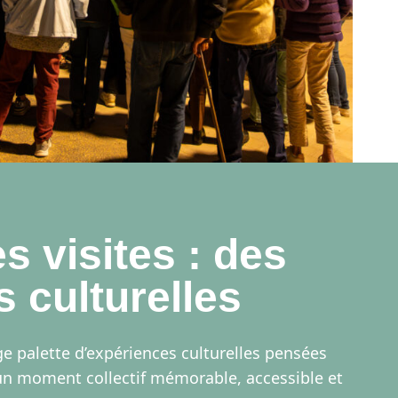
s visites : des
 culturelles
e palette d’expériences culturelles pensées
 un moment collectif mémorable, accessible et