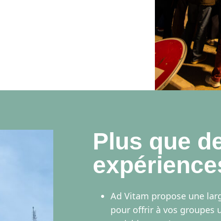
Plus que de
expériences
Ad Vitam propose une larg
pour offrir à vos groupes